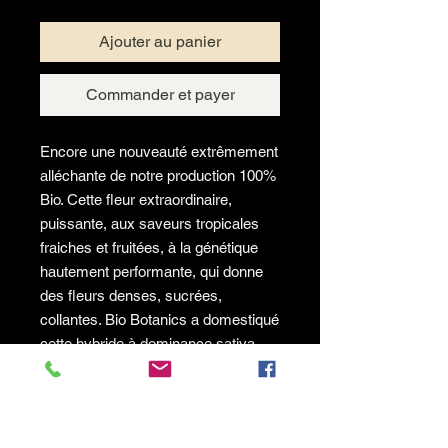
Ajouter au panier
Commander et payer
Encore une nouveauté extrêmement
alléchante de notre production 100%
Bio. Cette fleur extraordinaire,
puissante, aux saveurs tropicales
fraiches et fruitées, à la génétique
hautement performante, qui donne
des fleurs denses, sucrées,
collantes. Bio Botanics a domestiqué
cette hybride à dominance sativa
(60% Sativa, 40% Indica) Un
mariage parfait de Tropicana (Girl
Scout Cookies x Tangie) et un zest
de Berry Kush lui confèrent un effet