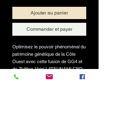
Ajouter au panier
Commander et payer
Optimisez le pouvoir phénoménal du
patrimoine génétique de la Côte
Ouest avec cette fusion de GG4 et
de Zkittlez. Voici LATSUNAMI CBD
la dernière nouveauté de Bio
Botanics. Vous n'oublierez jamais la
première fois que vous gouterez ses
fruits fertiles. De tendance plutôt
indica, les pistils étincelants cette
nouvelle variété raviront tous les
amateurs. Grâce à sa teneur
médicinale de 24% en CBD, elle
vous offrira un repos et une